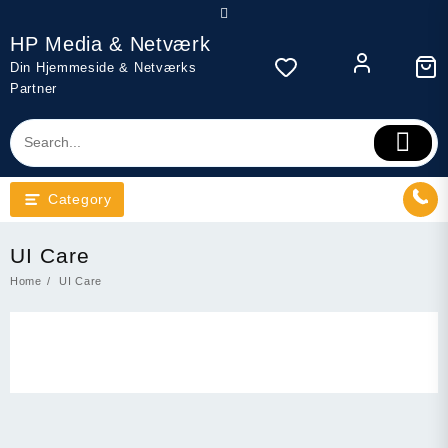
Skip
to
HP Media & Netværk
content
Din Hjemmeside & Netværks
Partner
Category
UI Care
Home
UI Care