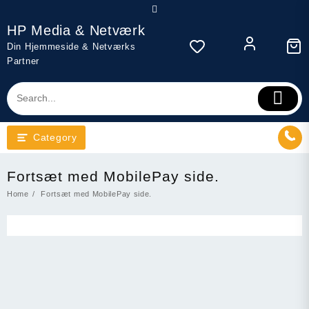
Skip
to
HP Media & Netværk
content
Din Hjemmeside & Netværks
Partner
Category
Fortsæt med MobilePay side.
Home
Fortsæt med MobilePay side.